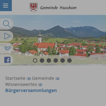
Volltextsuche
Imagefilm
Partnergemeinden
Facebook
1
2
3
4
5
6
Startseite
Gemeinde
Wissenswertes
Bürgerversammlungen