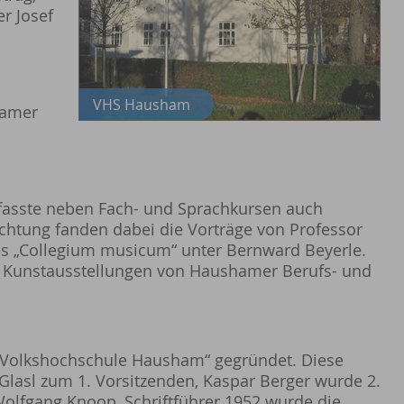
r Josef
VHS Hausham
hamer
fasste neben Fach- und Sprachkursen auch
htung fanden dabei die Vorträge von Professor
es „Collegium musicum“ unter Bernward Beyerle.
che Kunstausstellungen von Haushamer Berufs- und
„Volkshochschule Hausham“ gegründet. Diese
asl zum 1. Vorsitzenden, Kaspar Berger wurde 2.
Wolfgang Knoop, Schriftführer.1952 wurde die