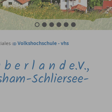
1
2
3
4
5
6
iales
Volkshochschule - vhs
b e r l a n d e.V.,
sham-Schliersee-