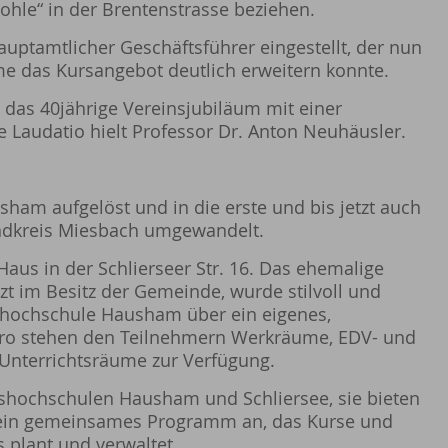
hle“ in der Brentenstrasse beziehen.
uptamtlicher Geschäftsführer eingestellt, der nun
e das Kursangebot deutlich erweitern konnte.
das 40jährige Vereinsjubiläum mit einer
 Laudatio hielt Professor Dr. Anton Neuhäusler.
ham aufgelöst und in die erste und bis jetzt auch
ndkreis Miesbach umgewandelt.
aus in der Schlierseer Str. 16. Das ehemalige
t im Besitz der Gemeinde, wurde stilvoll und
kshochschule Hausham über ein eigenes,
ro stehen den Teilnehmern Werkräume, EDV- und
 Unterrichtsräume zur Verfügung.
kshochschulen Hausham und Schliersee, sie bieten
e ein gemeinsames Programm an, das Kurse und
 plant und verwaltet.