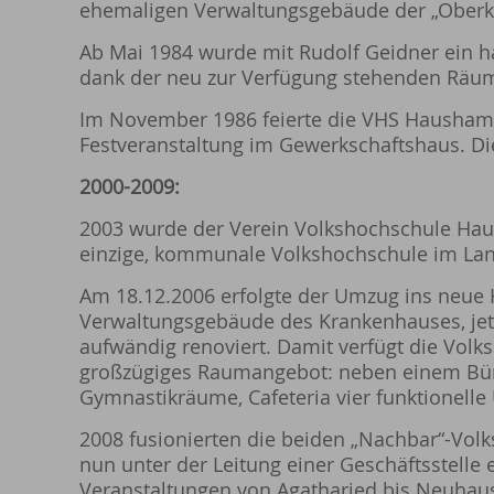
ehemaligen Verwaltungsgebäude der „Oberko
Ab Mai 1984 wurde mit Rudolf Geidner ein ha
dank der neu zur Verfügung stehenden Räum
Im November 1986 feierte die VHS Hausham 
Festveranstaltung im Gewerkschaftshaus. Die
2000-2009:
2003 wurde der Verein Volkshochschule Haus
einzige, kommunale Volkshochschule im La
Am 18.12.2006 erfolgte der Umzug ins neue H
Verwaltungsgebäude des Krankenhauses, jetz
aufwändig renoviert. Damit verfügt die Vol
großzügiges Raumangebot: neben einem Bü
Gymnastikräume, Cafeteria vier funktionelle
2008 fusionierten die beiden „Nachbar“-Vol
nun unter der Leitung einer Geschäftsstell
Veranstaltungen von Agatharied bis Neuhaus