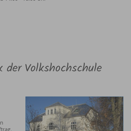
k der Volkshochschule
in
trag,