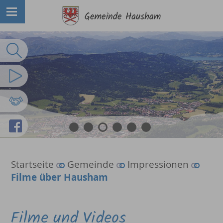
Volltextsuche
Imagefilm
Partnergemeinden
Facebook
1
2
3
4
5
6
Startseite
Gemeinde
Impressionen
Filme über Hausham
Filme und Videos