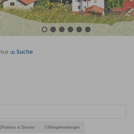
1
2
3
4
5
6
ice
Suche
Rathaus & Dienste
Mängelmeldungen