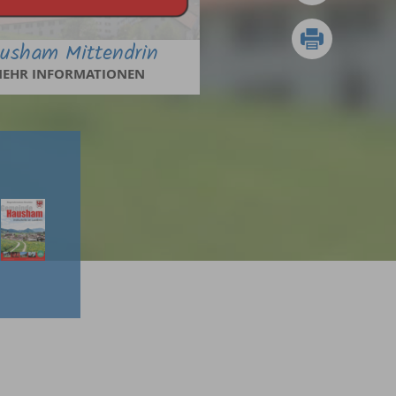
usham Mittendrin
EHR INFORMATIONEN