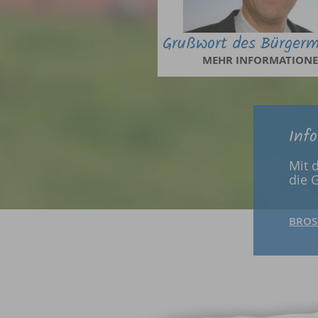
Grußwort des Bürgerm
MEHR INFORMATION
Inf
Mit 
die 
BROS