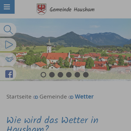
Volltextsuche
Imagefilm
Partnergemeinden
Facebook
1
2
3
4
5
6
Startseite
Gemeinde
Wetter
Wie wird das Wetter in
Hausham?