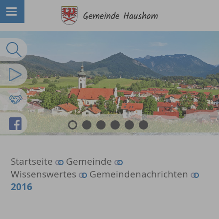
Volltextsuche
Imagefilm
Partnergemeinden
Facebook
1
2
3
4
5
6
Startseite
Gemeinde
Wissenswertes
Gemeindenachrichten
2016