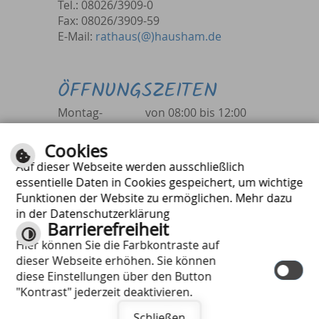
Tel.: 08026/3909-0
Fax: 08026/3909-59
E-Mail:
rathaus(@)hausham.de
ÖFFNUNGSZEITEN
Montag-
von 08:00 bis 12:00
Freitag
Uhr
sowie Dienstag
von 13:30 bis 18:00
Cookies
und
Uhr
Auf dieser Webseite werden ausschließlich
Donnerstag
von 13:30 bis 17:00
essentielle Daten in Cookies gespeichert, um wichtige
Uhr
Funktionen der Website zu ermöglichen. Mehr dazu
in der Datenschutzerklärung
Barrierefreiheit
Hier können Sie die Farbkontraste auf
Schriftgrösse
dieser Webseite erhöhen. Sie können
Kontrast
diese Einstellungen über den Button
Responsive Web
"Kontrast" jederzeit deaktivieren.
Impressum
|
Inhalt
|
Datenschutzerklärung
Schließen